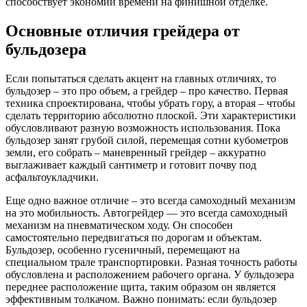
способствует экономии времени на финишной отделке.
Основные отличия грейдера от
бульдозера
Если попытаться сделать акцент на главных отличиях, то
бульдозер – это про объем, а грейдер – про качество. Первая
техника спроектирована, чтобы убрать гору, а вторая – чтобы
сделать территорию абсолютно плоской. Эти характеристики
обусловливают разную возможность использования. Пока
бульдозер занят грубой силой, перемещая сотни кубометров
земли, его собрать – маневренный грейдер – аккуратно
выглаживает каждый сантиметр и готовит почву под
асфальтоукладчики.
Еще одно важное отличие – это всегда самоходный механизм
на это мобильность. Автогрейдер — это всегда самоходный
механизм на пневматическом ходу. Он способен
самостоятельно передвигаться по дорогам и объектам.
Бульдозер, особенно гусеничный, перемещают на
специальном трале транспортировки. Разная точность работы
обусловлена и расположением рабочего органа. У бульдозера
переднее расположение щита, таким образом он является
эффективным толкачом. Важно понимать: если бульдозер