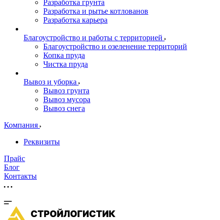
Разработка грунта
Разработка и рытье котлованов
Разработка карьера
Благоустройство и работы с территорией
Благоустройство и озеленение территорий
Копка пруда
Чистка пруда
Вывоз и уборка
Вывоз грунта
Вывоз мусора
Вывоз снега
Компания
Реквизиты
Прайс
Блог
Контакты