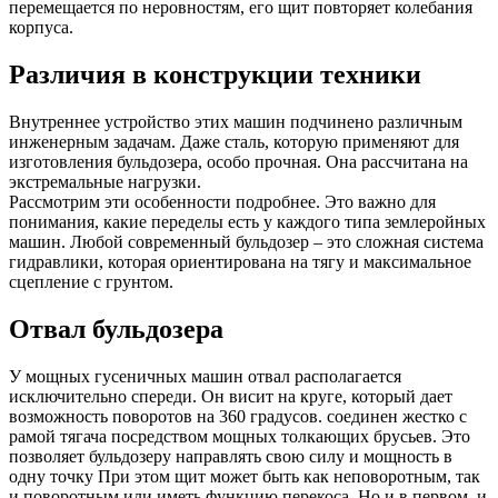
перемещается по неровностям, его щит повторяет колебания
корпуса.
Различия в конструкции техники
Внутреннее устройство этих машин подчинено различным
инженерным задачам. Даже сталь, которую применяют для
изготовления бульдозера, особо прочная. Она рассчитана на
экстремальные нагрузки.
Рассмотрим эти особенности подробнее. Это важно для
понимания, какие переделы есть у каждого типа землеройных
машин. Любой современный бульдозер – это сложная система
гидравлики, которая ориентирована на тягу и максимальное
сцепление с грунтом.
Отвал бульдозера
У мощных гусеничных машин отвал располагается
исключительно спереди. Он висит на круге, который дает
возможность поворотов на 360 градусов. соединен жестко с
рамой тягача посредством мощных толкающих брусьев. Это
позволяет бульдозеру направлять свою силу и мощность в
одну точку При этом щит может быть как неповоротным, так
и поворотным или иметь функцию перекоса. Но и в первом, и