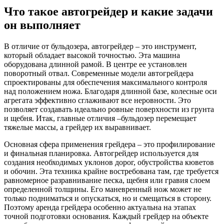
Что такое автогрейдер и какие задачи
он выполняет
В отличие от бульдозера, автогрейдер – это инструмент,
который обладает высокой точностью. Эта машина
оборудована длинной рамой. В центре ее установлен
поворотный отвал. Современные модели автогрейдера
спроектированы для обеспечения максимального контроля
над положением ножа. Благодаря длинной базе, колесные оси
агрегата эффективно сглаживают все неровности. Это
позволяет создавать идеально ровные поверхности из грунта
и щебня. Итак, главные отличия –бульдозер перемещает
тяжелые массы, а грейдер их выравнивает.
Основная сфера применения грейдера – это профилирование
и финальная планировка. Автогрейдер используется для
создания необходимых уклонов дорог, обустройства кюветов
и обочин. Эта техника крайне востребована там, где требуется
равномерное разравнивание песка, щебня или гравия слоем
определенной толщины. Его маневренный нож может не
только подниматься и опускаться, но и смещаться в сторону.
Поэтому аренда грейдера особенно актуальна на этапах
точной подготовки основания. Каждый грейдер на объекте