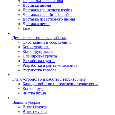
Перевозка экскаватора
Доставка щебня
Доставка гранитного щебня
Доставка гравийного щебня
Доставка известкового щебня
Доставка песка
Еще
Демонтаж и земляные работы
Снос зданий и сооружений
Копка траншеи
Копка фундамента
Планировка грунта
Разработка грунта
Разработка и рытье котлованов
Разработка карьера
Благоустройство и работы с территорией
Благоустройство и озеленение территорий
Копка пруда
Чистка пруда
Вывоз и уборка
Вывоз грунта
Вывоз мусора