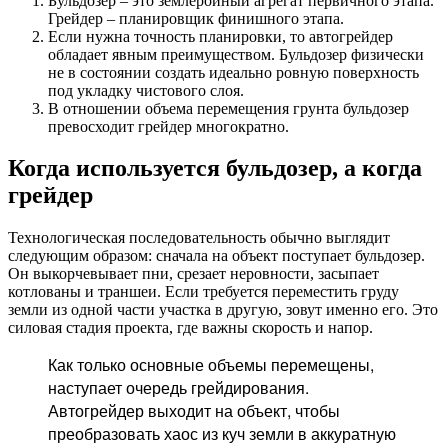
Бульдозер – это землеройный агрегат первичного этапа.
Грейдер – планировщик финишного этапа.
Если нужна точность планировки, то автогрейдер
обладает явным преимуществом. Бульдозер физически
не в состоянии создать идеально ровную поверхность
под укладку чистового слоя.
В отношении объема перемещения грунта бульдозер
превосходит грейдер многократно.
Когда используется бульдозер, а когда
грейдер
Технологическая последовательность обычно выглядит
следующим образом: сначала на объект поступает бульдозер.
Он выкорчевывает пни, срезает неровности, засыпает
котлованы и траншеи. Если требуется переместить груду
земли из одной части участка в другую, зовут именно его. Это
силовая стадия проекта, где важны скорость и напор.
Как только основные объемы перемещены,
наступает очередь грейдирования.
Автогрейдер выходит на объект, чтобы
преобразовать хаос из куч земли в аккуратную