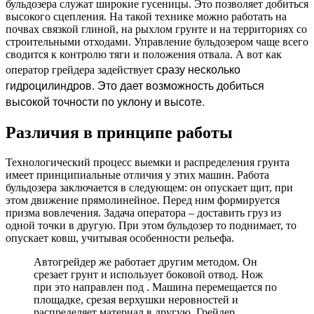
бульдозера служат широкие гусеницы. Это позволяет добиться
высокого сцепления. На такой технике можно работать на
почвах связкой глиной, на рыхлом грунте и на территориях со
строительными отходами. Управление бульдозером чаще всего
сводится к контролю тяги и положения отвала. А вот как
сразу несколько
оператор грейдера задействует
гидроцилиндров. Это дает возможность добиться
высокой точности по уклону и высоте.
Различия в принципе работы
Технологический процесс выемки и распределения грунта
имеет принципиальные отличия у этих машин. Работа
бульдозера заключается в следующем: он опускает щит, при
этом движение прямолинейное. Перед ним формируется
призма вовлечения. Задача оператора – доставить груз из
одной точки в другую. При этом бульдозер то поднимает, то
опускает ковш, учитывая особенности рельефа.
Автогрейдер же работает другим методом. Он
срезает грунт и использует боковой отвод. Нож
при это направлен под . Машина перемещается по
площадке, срезая верхушки неровностей и
распределяет материал в другую. Грейдер