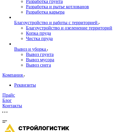
Разработка грунта
Разработка и рытье котлованов
Разработка карьера
Благоустройство и работы с территорией
Благоустройство и озеленение территорий
Копка пруда
Чистка пруда
Вывоз и уборка
Вывоз грунта
Вывоз мусора
Вывоз снега
Компания
Реквизиты
Прайс
Блог
Контакты