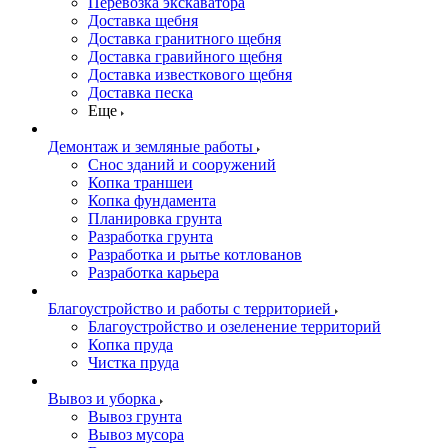
Перевозка экскаватора
Доставка щебня
Доставка гранитного щебня
Доставка гравийного щебня
Доставка известкового щебня
Доставка песка
Еще
Демонтаж и земляные работы
Снос зданий и сооружений
Копка траншеи
Копка фундамента
Планировка грунта
Разработка грунта
Разработка и рытье котлованов
Разработка карьера
Благоустройство и работы с территорией
Благоустройство и озеленение территорий
Копка пруда
Чистка пруда
Вывоз и уборка
Вывоз грунта
Вывоз мусора